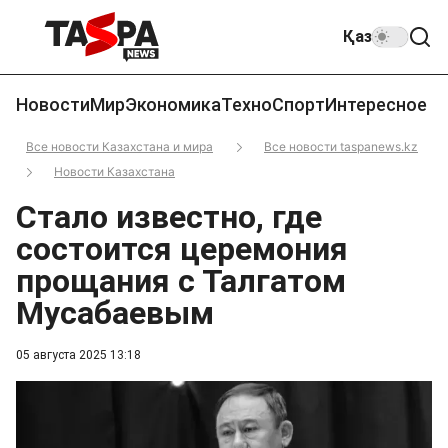
Қаз
Новости
Мир
Экономика
Техно
Спорт
Интересное
Все новости Казахстана и мира
Все новости taspanews.kz
Новости Казахстана
Стало известно, где
состоится церемония
прощания с Талгатом
Мусабаевым
05 августа 2025 13:18