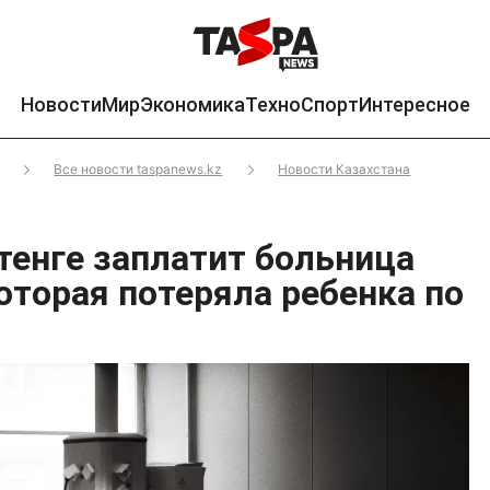
Новости
Мир
Экономика
Техно
Спорт
Интересное
Все новости taspanews.kz
Новости Казахстана
тенге заплатит больница
оторая потеряла ребенка по