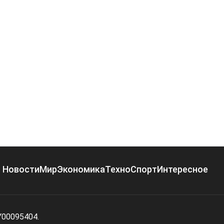
Новости
Мир
Экономика
Техно
Спорт
Интересное
Y00095404.