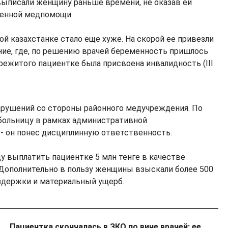
 выписали женщину раньше времени, не оказав ей
женной медпомощи.
й казахстанке стало еще хуже. На скорой ее привезли
ие, где, по решению врачей беременность пришлось
режитого пациентке была присвоена инвалидность (III
арушений со стороны районного медучреждения. По
 больницу в рамках административной
 - он понес дисциплинную ответственность.
цу выплатить пациентке 5 млн тенге в качестве
Дополнительно в пользу женщины взыскали более 500
издержки и материальный ущерб.
Пациентка скончалась в ЗКО по вине врачей: ее