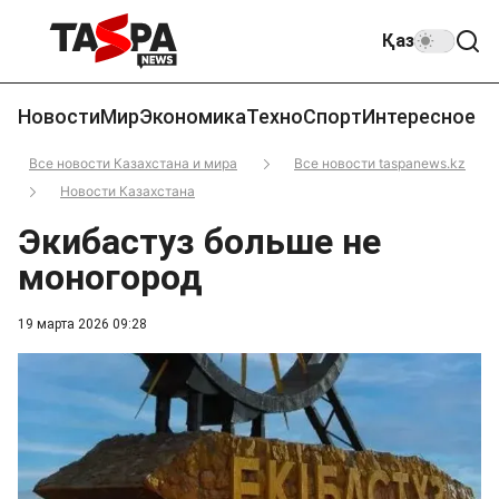
Қаз
Новости
Мир
Экономика
Техно
Спорт
Интересное
Все новости Казахстана и мира
Все новости taspanews.kz
Новости Казахстана
Экибастуз больше не
моногород
19 марта 2026 09:28