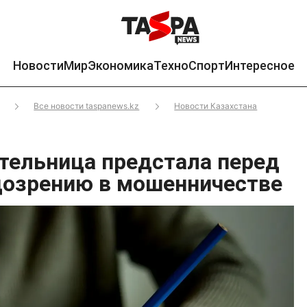
Новости
Мир
Экономика
Техно
Спорт
Интересное
Все новости taspanews.kz
Новости Казахстана
ительница предстала перед
дозрению в мошенничестве