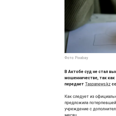
Фото: Pixabay
В Актобе суд не стал вы
мошенничестве, так как
передает
Taspanews.kz
со
Как следует из официальн
предложила потерпевшей 
учреждение с дополнител
месяц.