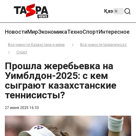
Қаз
Новости
Мир
Экономика
Техно
Спорт
Интересное
Все новости Казахстана и мира
Все новости taspanews.kz
Спорт
Прошла жеребьевка на
Уимблдон-2025: с кем
сыграют казахстанские
теннисисты?
27 июня 2025 16:33