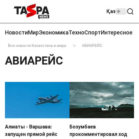
Қаз
Новости
Мир
Экономика
Техно
Спорт
Интересное
Все новости Казахстана и мира
АВИАРЕЙС
АВИАРЕЙС
Алматы - Варшава:
Бозумбаев
запущен прямой рейс
прокомментировал ход