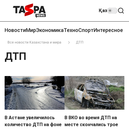
Қаз
Новости
Мир
Экономика
Техно
Спорт
Интересное
Все новости Казахстана и мира
ДТП
ДТП
В Астане увеличилось
В ВКО во время ДТП на
количество ДТП на фоне
месте скончались трое