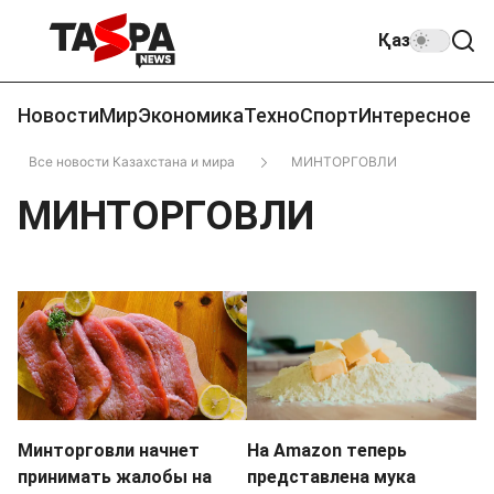
Қаз
Новости
Мир
Экономика
Техно
Спорт
Интересное
Все новости Казахстана и мира
МИНТОРГОВЛИ
МИНТОРГОВЛИ
Минторговли начнет
На Amazon теперь
принимать жалобы на
представлена мука