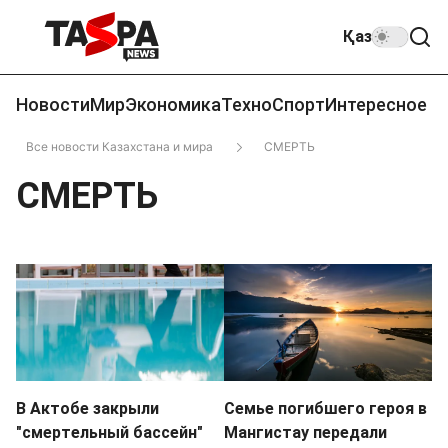
Қаз
Новости
Мир
Экономика
Техно
Спорт
Интересное
Все новости Казахстана и мира
СМЕРТЬ
СМЕРТЬ
В Актобе закрыли
Семье погибшего героя в
"смертельный бассейн"
Мангистау передали