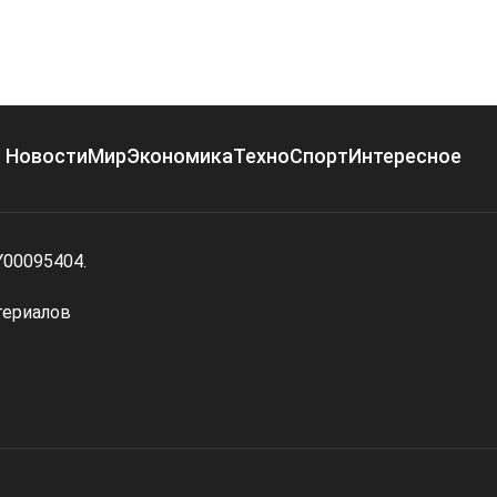
Новости
Мир
Экономика
Техно
Спорт
Интересное
Y00095404.
териалов