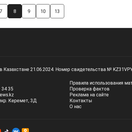
7
8
9
10
13
 в Казахстане 21.06.2024. Номер свидетельства № KZ31VP
Правила использования ма
 34 35
Проверка фактов
ews.kz
Реклама на сайте
мкр. Керемет, 3Д
Контакты
О нас