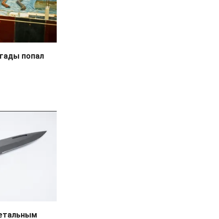
игады попал
летальным