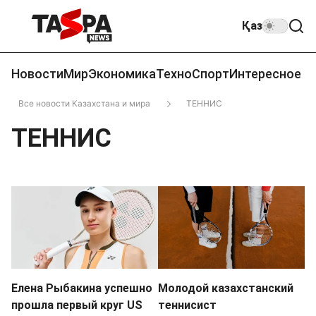
Қаз
Новости
Мир
Экономика
Техно
Спорт
Интересное
Все новости Казахстана и мира
ТЕННИС
ТЕННИС
Елена Рыбакина успешно
Молодой казахстанский
прошла первый круг US
теннисист