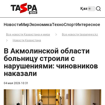
Қаз
Новости
Мир
Экономика
Техно
Спорт
Интересное
Все новости Казахстана и мира
Все новости taspanews.kz
Новости Казахстана
В Акмолинской области
больницу строили с
нарушениями: чиновников
наказали
04 мая 2026 10:31