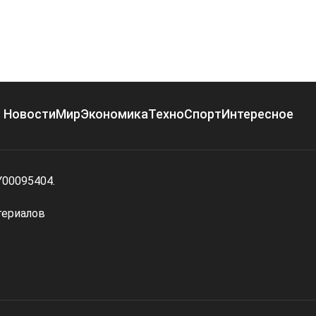
Новости
Мир
Экономика
Техно
Спорт
Интересное
Y00095404.
териалов