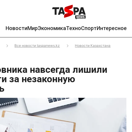
Новости
Мир
Экономика
Техно
Спорт
Интересное
Все новости taspanews.kz
Новости Казахстана
овника навсегда лишили
и за незаконную
ь