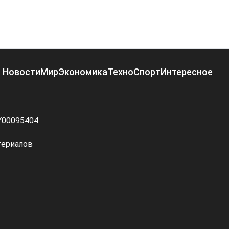
Новости
Мир
Экономика
Техно
Спорт
Интересное
Y00095404.
териалов