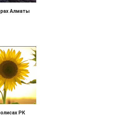
орах Алматы
полисах РК