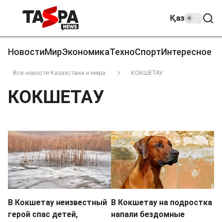
Қаз
Новости
Мир
Экономика
Техно
Спорт
Интересное
Все новости Казахстана и мира
КОКШЕТАУ
КОКШЕТАУ
В Кокшетау неизвестный
В Кокшетау на подростка
герой спас детей,
напали бездомные