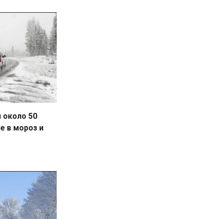
 около 50
е в мороз и