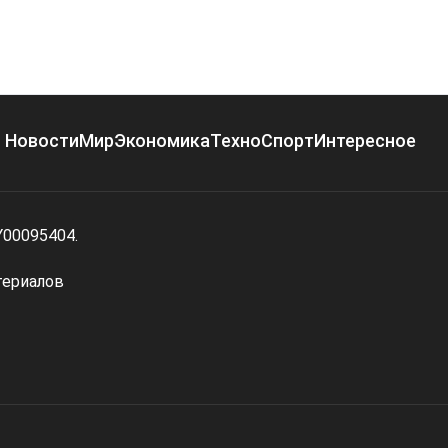
Новости
Мир
Экономика
Техно
Спорт
Интересное
Y00095404.
териалов