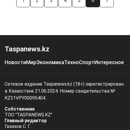
1
2
3
4
5
6
7
Taspanews.kz
Новости
Мир
Экономика
Техно
Спорт
Интересное
Сетевое издание Taspanews.kz (18+) зарегистрирован
в Казахстане 21.06.2024. Номер свидетельства №
KZ31VPY00095404.
Собственник
ТОО "TASPANEWS.KZ"
Главный редактор
Газизов С. Г.