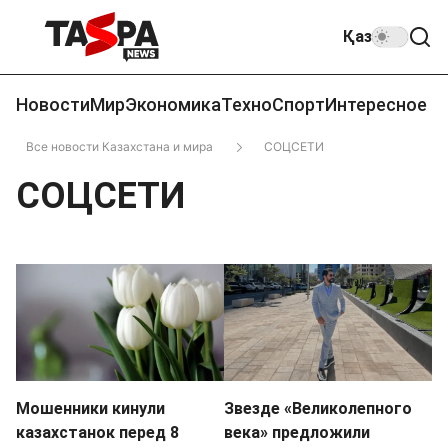
Қаз
Новости
Мир
Экономика
Техно
Спорт
Интересное
Все новости Казахстана и мира
СОЦСЕТИ
СОЦСЕТИ
Мошенники кинули
Звезде «Великолепного
казахстанок перед 8
века» предложили