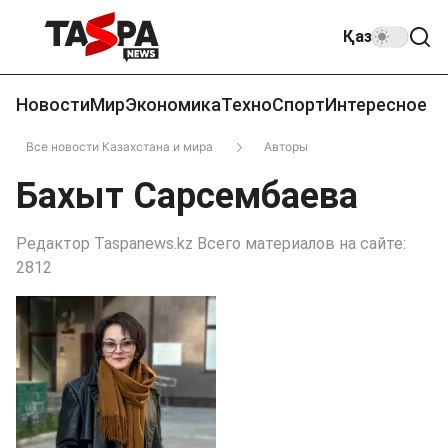
Қаз
Новости
Мир
Экономика
Техно
Спорт
Интересное
Все новости Казахстана и мира
Авторы
Бахыт Сарсембаева
Редактор Taspanews.kz Всего материалов на сайте:
2812