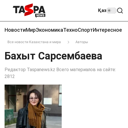
Қаз
Новости
Мир
Экономика
Техно
Спорт
Интересное
Все новости Казахстана и мира
Авторы
Бахыт Сарсембаева
Редактор Taspanews.kz Всего материалов на сайте:
2812