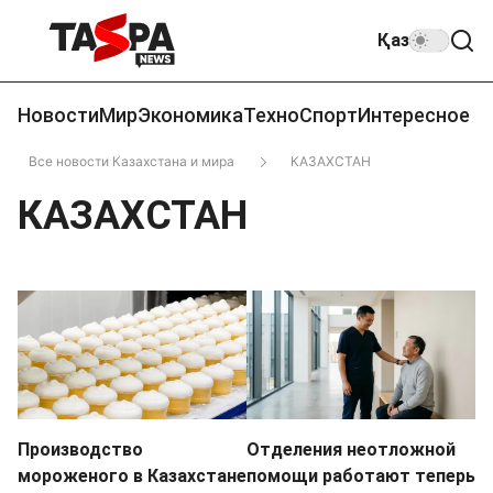
Қаз
Новости
Мир
Экономика
Техно
Спорт
Интересное
Все новости Казахстана и мира
КАЗАХСТАН
КАЗАХСТАН
Производство
Отделения неотложной
мороженого в Казахстане
помощи работают теперь